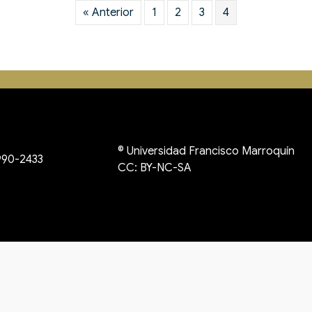
« Anterior
1
2
3
4
©
Universidad Francisco Marroquín
990-2433
CC: BY-NC-SA