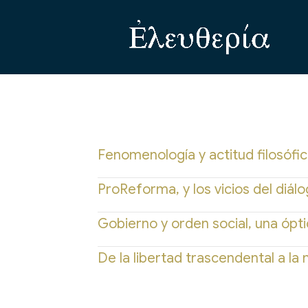
Fenomenología y actitud filosófi
ProReforma, y los vicios del diál
Gobierno y orden social, una óptic
De la libertad trascendental a la