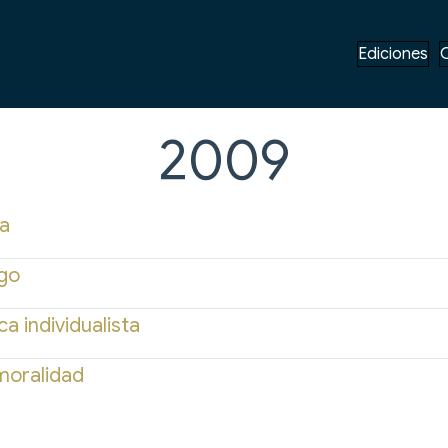
Ediciones
2009
ca
ogo
a individualista
 moralidad