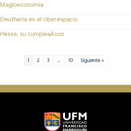
Magioeconomía
Eleuthería en el ciberespacio
Hesse, su cumpleaÃ±os
1
2
3
…
10
Siguiente »