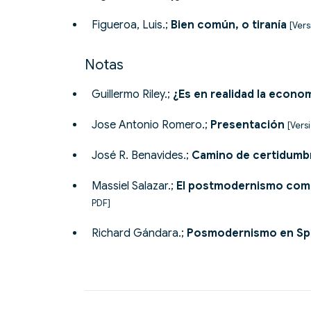
Figueroa, Luis.;
Bien común, o tiranía
[Vers
Notas
Guillermo Riley.;
¿Es en realidad la econo
Jose Antonio Romero.;
Presentación
[Vers
José R. Benavides.;
Camino de certidumb
Massiel Salazar.;
El postmodernismo come
PDF]
Richard Gándara.;
Posmodernismo en Spr
Posts