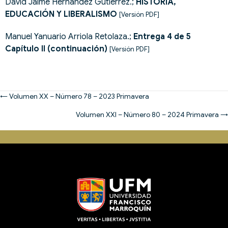
David Jaime Hernández Gutiérrez.;
HISTORIA,
EDUCACIÓN Y LIBERALISMO
[Versión PDF]
Manuel Yanuario Arriola Retolaza.;
Entrega 4 de 5
Capítulo II (continuación)
[Versión PDF]
Posts
← Volumen XX – Número 78 – 2023 Primavera
navigation
Volumen XXI – Número 80 – 2024 Primavera →