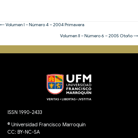
Posts
← Volumen I – Número 4 – 2004 Primavera
navigation
Volumen II – Número 6 – 2005 Otoño →
ISSN 1990-2433
©
Universidad Francisco Marroquín
CC: BY-NC-SA