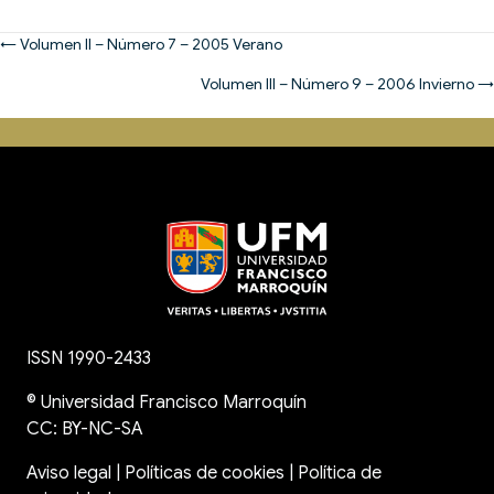
Posts
← Volumen II – Número 7 – 2005 Verano
navigation
Volumen III – Número 9 – 2006 Invierno →
ISSN 1990-2433
©
Universidad Francisco Marroquín
CC: BY-NC-SA
Aviso legal
|
Políticas de cookies
|
Política de