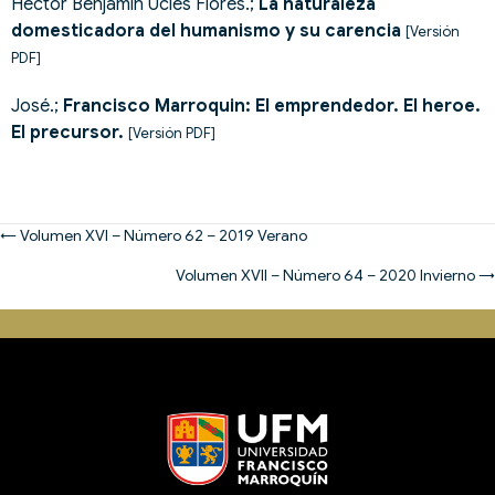
Hector Benjamin Úcles Flores.;
La naturaleza
domesticadora del humanismo y su carencia
[Versión
PDF]
José.;
Francisco Marroquin: El emprendedor. El heroe.
El precursor.
[Versión PDF]
Posts
← Volumen XVI – Número 62 – 2019 Verano
navigation
Volumen XVII – Número 64 – 2020 Invierno →