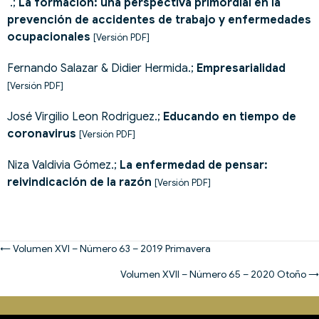
.;
La formación: una perspectiva primordial en la
prevención de accidentes de trabajo y enfermedades
ocupacionales
[Versión PDF]
Fernando Salazar & Didier Hermida.;
Empresarialidad
[Versión PDF]
José Virgilio Leon Rodriguez.;
Educando en tiempo de
coronavirus
[Versión PDF]
Niza Valdivia Gómez.;
La enfermedad de pensar:
reivindicación de la razón
[Versión PDF]
Posts
← Volumen XVI – Número 63 – 2019 Primavera
navigation
Volumen XVII – Número 65 – 2020 Otoño →