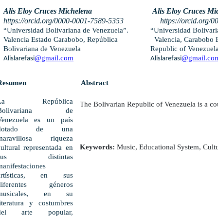
Alis Eloy Cruces Michelena
Alis Eloy Cruces Mi
https://orcid.org/0000-0001-7589-5353
https://orcid.org/0
“Universidad Bolivariana de Venezuela”.
“Universidad Bolivari
Valencia Estado Carabobo, República
Valencia, Carabobo Es
Bolivariana de Venezuela
Republic of Venezuel
@gmail.com
@gmail.co
Alislarefasi
Alislarefasi
Resumen
Abstract
La República
The Bolivarian Republic of Venezuela is a cou
Bolivariana de
Venezuela es un país
dotado de una
maravillosa riqueza
Keywords:
 Music, Educational System, Cultu
cultural representada en
sus distintas
manifestaciones
artísticas, en sus
diferentes géneros
musicales, en su
literatura y costumbres
del arte popular,