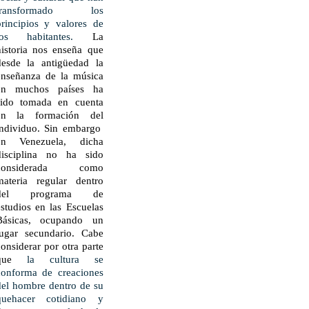
transformado los
principios y valores de
los habitantes.
La
historia nos enseña que
desde la antigüedad la
enseñanza de la música
en muchos países ha
sido tomada en cuenta
en la formación del
individuo. Sin embargo
en Venezuela, dicha
disciplina no ha sido
considerada como
materia regular dentro
del programa de
estudios en las Escuelas
Básicas, ocupando un
lugar secundario. Cabe
considerar por otra parte
que
la cultura se
conforma de creaciones
del hombre dentro de su
quehacer cotidiano y