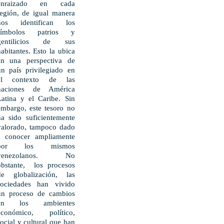
enraizado en cada
región, de igual manera
nos identifican los
símbolos patrios y
gentilicios de sus
habitantes. Esto la ubica
en una perspectiva de
un país privilegiado en
el contexto de las
naciones de América
Latina y el Caribe. Sin
embargo, este tesoro no
ha sido suficientemente
valorado, tampoco dado
a conocer ampliamente
por los mismos
venezolanos. No
obstante, los procesos
de globalización, las
sociedades han vivido
un proceso de cambios
en los ambientes
económico, político,
social y cultural que han