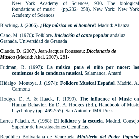
New York Academy of Sciences, 930. The biological
foundations of music (pp.232- 258). New York: New York
Academy of Sciences
Blacking, J. (2006).
¿
Hay música en el hombre
?
Madrid: Alianza
Cano, M. (1976): Folklore.
Iniciación al cante
popular
andaluz.
Granada. Universidad de Granada
Claude, D. (2007),
Jean-Jacques Rousseau:
Diccionario de
Música
(Madrid: Akal, 2007), 281-
Fridman, R. (1997
): La música para el niño por nacer: los
comienzos de la conducta musical
, Salamanca, Amarú
Hidalgo Montoya, J. (1974):
Folklore Musical Español
.
Madrid. A
Carmona
Hodges, D. A. & Haack, P. (1999).
The influence of Music
o
Human Behavior. En D. A. Hodges (Ed.), Handbook of Music
Psychology (pp. 469-555).
San Antonio: IMR Press
Larrea Palacin, A. (1958):
El folklore y la escuela
. Madrid. Consejo
Superior de Investigaciones Científicas.
República Bolivariana de Venezuela
Ministerio del Poder Popula