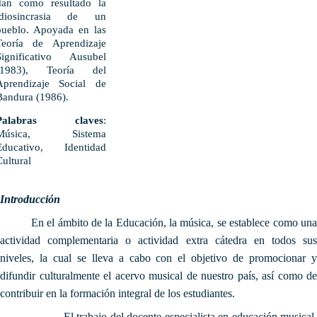
dan como resultado la
idiosincrasia de un
pueblo. Apoyada en las
Teoría de Aprendizaje
Significativo Ausubel
(1983), Teoría del
Aprendizaje Social de
Bandura (1986).
Palabras claves
:
Música, Sistema
Educativo, Identidad
Cultural
Introducción
En el ámbito de la Educación, la música, se establece como una
actividad complementaria o actividad extra cátedra en todos sus
niveles, la cual se lleva a cabo con el objetivo de promocionar y
difundir culturalmente el acervo musical de nuestro país, así como de
contribuir en la formación integral de los estudiantes.
El trabajo del docente especialista en educación musical,