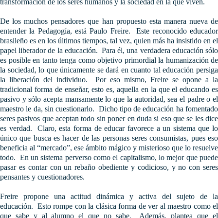
transformación de los seres humanos y la sociedad en la que viven.
De los muchos pensadores que han propuesto esta manera nueva de
entender la Pedagogía, está Paulo Freire. Este reconocido educador
brasileño es en los últimos tiempos, tal vez, quien más ha insistido en el
papel liberador de la educación. Para él, una verdadera educación sólo
es posible en tanto tenga como objetivo primordial la humanización de
la sociedad, lo que únicamente se dará en cuanto tal educación persiga
la liberación del individuo. Por eso mismo, Freire se opone a la
tradicional forma de enseñar, esto es, aquella en la que el educando es
pasivo y sólo acepta mansamente lo que la autoridad, sea el padre o el
maestro le da, sin cuestionarlo. Dicho tipo de educación ha fomentado
seres pasivos que aceptan todo sin poner en duda si eso que se les dice
es verdad. Claro, esta forma de educar favorece a un sistema que lo
único que busca es hacer de las personas seres consumistas, pues eso
beneficia al “mercado”, ese ámbito mágico y misterioso que lo resuelve
todo. En un sistema perverso como el capitalismo, lo mejor que puede
pasar es contar con un rebaño obediente y codicioso, y no con seres
pensantes y cuestionadores.
Freire propone una actitud dinámica y activa del sujeto de la
educación. Esto rompe con la clásica forma de ver al maestro como el
que sabe y al alumno el que no sabe. Además, plantea que el