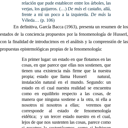
relación que pude establecer entre los árboles, las
verjas, los guijarros. (…)
De más
el castaño, allá,
frente a mí un poco a la izquierda.
De más
la
Véleda… (p. 106)
En definitiva, García Bacca (1963), presenta un resumen de los
estados de la conciencia propuestos por la fenomenología de Husserl,
con la finalidad de introducirnos en el análisis y la comprensión de las
propuestas epistemológicas propias de la fenomenología:
En primer lugar: un estado en que flotamos en las
cosas, en que parece que ellas nos sostienen, que
tienen una existencia más firme que la nuestra
propia; estado que llama Husserl natural,
instalación natural en el mundo. Segundo: un
estado en el cual nuestra realidad se encuentra
como en equilibrio respecto a las cosas, de
manera que ninguna sostiene a la otra, ni ella a
nosotros ni nosotros a ellas; veremos que
corresponde al estado de fenomenología
eidética; y un tercer estado nuestro en el cual,
lejos de que nos sustenten las cosas, parece como
si nosotros la sustentásemos, como si hubiesen