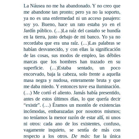
La Náusea no me ha abandonado. Y no creo que
me abandone tan pronto; pero ya no la soporto,
ya no es una enfermedad ni un acceso pasajero:
soy yo. Bueno, hace un rato estaba yo en el
Jardín público. (…)La raíz del castaño se hundía
en la tierra, justo debajo de mi banco. Yo ya no
recordaba que era una raíz. (…)Las palabras se
habían desvanecido, y con ellas la significación
de las cosas, sus modos de empleo, las débiles
marcas que los hombres han trazado en su
superficie. (…)Estaba sentado, un poco
encorvado, baja la cabeza, solo frente a aquella
masa negra y nudosa, enteramente bruta y que
me daba miedo. Y entonces tuve esa iluminación.
(…) Me cortó el aliento. Jamás había presentido,
antes de estos últimos días, lo que quería decir
“existir”. (…)
Éramos un montón de existencias
incómodas, embarazadas por nosotros
mismos;
no teníamos la menor razón de estar allí, ni unos
ni otros: cada ano de
los existentes, confuso,
vagamente inquieto, se sentía de más con
respecto a los
otros.
De más:
fue la única