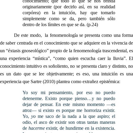
conocimiento; que todo lo que se nos brinda
originariamente (por decirlo así, en su realidad
corpórea) en la intuición, hay que tomarlo
simplemente como se da, pero también sólo
dentro de los límites en que se da. (p.24)
De este modo, la fenomenología se presenta como una forma
de saber centrada en el conocimiento que se adquiere en la vivencia de
un “éxtasis gnoseológico” propio de la fenomenología trascendental, es
una experiencia “mística”, “como quien escucha caer la lluvia”. El
conocimiento intuitivo es soñoliento, no se presenta claro y distinto, no
es un dato que se lee objetivamente; es eso, una intuición es una
experiencia que Sartre (2010) plantea como extrañez epistémica:
Yo soy mi pensamiento, por eso no puedo
detenerme. Existo porque pienso…y no puedo
dejar de pensar. En este mismo momento —es
atroz— si existo es porque me horroriza existir.
Yo,
yo
me saco de la nada a la que aspiro; el
odio, el asco de existir son otras tantas maneras
de
hacerme
existir, de hundirme en la existencia.