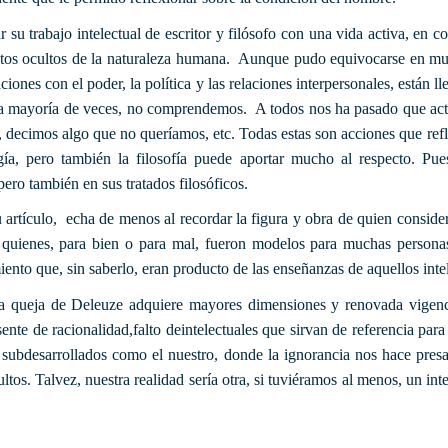
su trabajo intelectual de escritor y filósofo con una vida activa, en co
ctos ocultos de la naturaleza humana. Aunque pudo equivocarse en muc
ciones con el poder, la política y las relaciones interpersonales, están l
, la mayoría de veces, no comprendemos. A todos nos ha pasado que a
decimos algo que no queríamos, etc. Todas estas son acciones que refle
ía, pero también la filosofía puede aportar mucho al respecto. Pues 
pero también en sus tratados filosóficos.
 artículo, echa de menos al recordar la figura y obra de quien consid
tre quienes, para bien o para mal, fueron modelos para muchas person
nto que, sin saberlo, eran producto de las enseñanzas de aquellos intel
sta queja de Deleuze adquiere mayores dimensiones y renovada vigenci
te de racionalidad,falto deintelectuales que sirvan de referencia para 
subdesarrollados como el nuestro, donde la ignorancia nos hace presas
ltos. Talvez, nuestra realidad sería otra, si tuviéramos al menos, un int