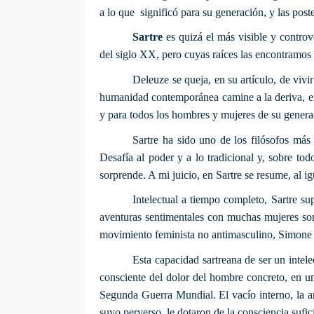
a lo que significó para su generación, y las post
Sartre
es quizá el más visible y contro
del siglo XX, pero cuyas raíces las encontramos e
Deleuze se queja, en su artículo, de vivi
humanidad contemporánea camine a la deriva, en 
y para todos los hombres y mujeres de su genera
Sartre ha sido uno de los filósofos más
Desafía al poder y a lo tradicional y, sobre to
sorprende. A mi juicio, en Sartre se resume, al i
Intelectual a tiempo completo, Sartre su
aventuras sentimentales con muchas mujeres son 
movimiento feminista no antimasculino, Simone
Esta capacidad sartreana de ser un inte
consciente del dolor del hombre concreto, en u
Segunda Guerra Mundial. El vacío interno, la a
suyo perverso, le dotaron de la consciencia sufic