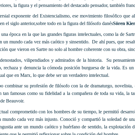
eriores, la figura y el pensamiento del destacado pensador, también fran
versial exponente del Existencialismo, ese movimiento filosófico que 
n el siglo anterior,sobre todo en la figura del filósofo danés
Sören Kie
r una época en la que las grandes figuras intelectuales, como la de Sar
un mundo cada vez más caótico y sinsentido. De ahí pues, que resalte l
ción que vieron en Sartre no solo al hombre coherente con su obra, sino
 denostados, vilipendiados y admirados de la historia. Su pensamien
do, rechaza y denuncia la cómoda posición burguesa de la vida. Es un 
gual que en Marx, lo que debe ser un verdadero intelectual.
po combinar su profesión de filósofo con la de dramaturgo, novelista, 
tan famosas como su fidelidad a la compañera de toda su vida, la tam
 de Beauvoir.
lectual comprometido con los hombres de su tiempo, le permitió desarr
n mundo cada vez más injusto. Conoció y compartió la soledad de una 
ngustia ante un mundo caótico y huérfano de sentido, la explotación 
iente que le permitió reflexionar sobre la condición del hombre.