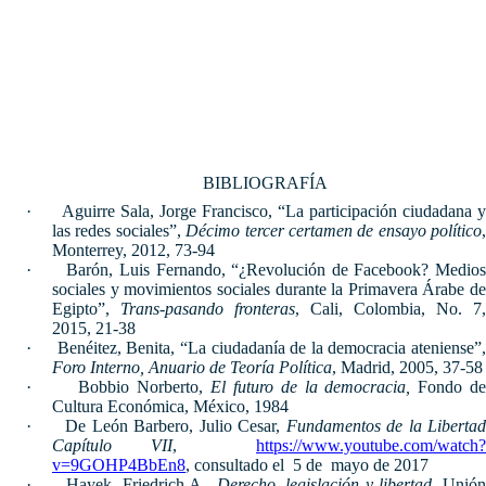
BIBLIOGRAFÍA
·
Aguirre Sala, Jorge Francisco, “La participación ciudadana y
las redes sociales”,
Décimo tercer certamen de ensayo político
,
Monterrey, 2012, 73-94
·
Barón, Luis Fernando, “¿Revolución de Facebook? Medio
sociales y movimientos sociales durante la Primavera Árabe de
Egipto”,
Trans-pasando fronteras
, Cali, Colombia, No. 7,
2015, 21-38
·
Benéitez, Benita, “La ciudadanía de la democracia ateniense”,
Foro Interno, Anuario de Teoría Política
, Madrid, 2005, 37-58
·
Bobbio Norberto,
El futuro de la democracia,
Fondo d
Cultura Económica, México, 1984
·
De León Barbero, Julio Cesar,
Fundamentos de la Liberta
Capítulo VII
,
https://www.youtube.com/watch
v=9GOHP4BbEn8
, consultado el 5 de mayo de 2017
·
Hayek, Friedrich A.,
Derecho, legislación y libertad,
Unión