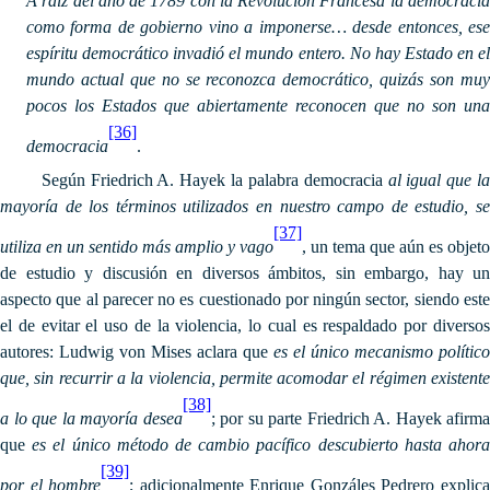
A raíz del año de 1789 con la Revolución Francesa la democracia
como forma de gobierno vino a imponerse… desde entonces, ese
espíritu democrático invadió el mundo entero. No hay Estado en el
mundo actual que no se reconozca democrático, quizás son muy
pocos los Estados que abiertamente reconocen que no son una
[36]
democracia
.
Según Friedrich A. Hayek la palabra democracia
al igual que l
mayoría de los términos utilizados en nuestro campo de estudio, se
[37]
utiliza en un sentido más amplio y vago
, un tema que aún es objeto
de estudio y discusión en diversos ámbitos, sin embargo, hay un
aspecto que al parecer no es cuestionado por ningún sector, siendo este
el de evitar el uso de la violencia, lo cual es respaldado por diversos
autores: Ludwig von Mises aclara que
es el único mecanismo político
que, sin recurrir a la violencia, permite acomodar el régimen existente
[38]
a lo que la mayoría desea
; por su parte Friedrich A. Hayek afirma
que
es el único método de cambio pacífico descubierto hasta ahor
[39]
por el hombre
; adicionalmente Enrique Gonzáles Pedrero explic