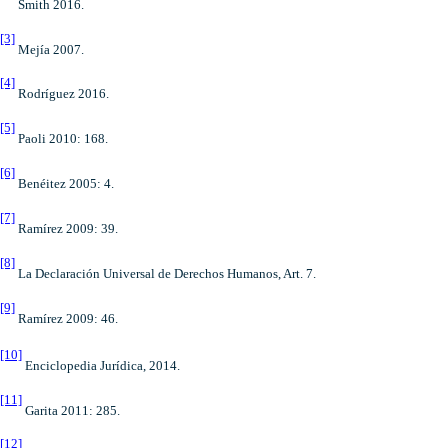
Smith 2016.
[3]
Mejía 2007.
[4]
Rodríguez 2016.
[5]
Paoli 2010: 168.
[6]
Benéitez 2005: 4.
[7]
Ramírez 2009: 39.
[8]
La Declaración Universal de Derechos Humanos, Art. 7.
[9]
Ramírez 2009: 46.
[10]
Enciclopedia Jurídica, 2014.
[11]
Garita 2011: 285.
[12]