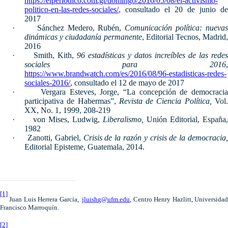
https://elperiodico.com.gt/domingo/2016/05/08/el-activismo-
politico-en-las-redes-sociales/
, consultado el 20 de junio de
2017
·
Sánchez Medero, Rubén,
Comunicación política: nueva
dinámicas y ciudadanía permanente
, Editorial Tecnos, Madrid,
2016
·
Smith, Kith,
96 estadísticas y datos increíbles de las rede
sociales para 2016
,
https://www.brandwatch.com/es/2016/08/96-estadisticas-redes-
sociales-2016/
, consultado el 12 de mayo de 2017
·
Vergara Esteves, Jorge, “La concepción de democracia
participativa de Habermas”,
Revista de Ciencia Política,
Vol
XX, No. 1, 1999, 208-219
·
von Mises, Ludwig,
Liberalismo,
Unión Editorial, España,
1982
·
Zanotti, Gabriel,
Crisis de la razón y crisis de la democracia
Editorial Episteme, Guatemala, 2014.
[1]
Juan Luis Herrera García,
jluishg@ufm.edu
, Centro Henry Hazlitt, Universida
Francisco Marroquín.
[2]