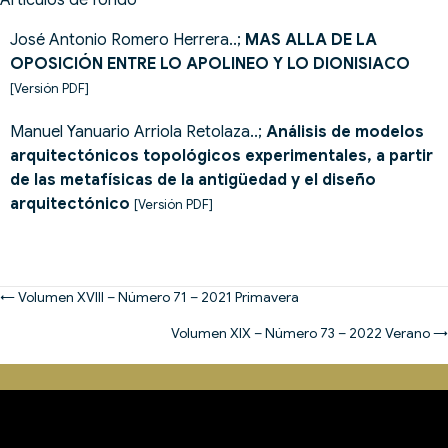
Artículos de fondo
José Antonio Romero Herrera..;
MAS ALLA DE LA
OPOSICIÓN ENTRE LO APOLINEO Y LO DIONISIACO
[Versión PDF]
Manuel Yanuario Arriola Retolaza..;
Análisis de modelos
arquitectónicos topológicos experimentales, a partir
de las metafísicas de la antigüedad y el diseño
arquitectónico
[Versión PDF]
Posts
← Volumen XVIII – Número 71 – 2021 Primavera
navigation
Volumen XIX – Número 73 – 2022 Verano →