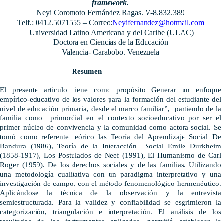
framework.
Neyi Coromoto Fernández Ragas.
V-8.832.389
Telf.: 0412.5071555 – Correo:
Neyifernandez@hotmail.com
Universidad Latino Americana y del Caribe (ULAC)
Doctora en Ciencias de la Educación
Valencia- Carabobo. Venezuela
Resumen
El
presente articulo tiene como propósito
Generar un enfoque
empírico-educativo de los valores para la formación del estudiante del
nivel de educación primaria, desde el marco familiar”, partiendo de l
a
familia como primordial en el contexto socioeducativo por ser el
primer núcleo de convivencia y la comunidad como actora social. Se
tomó como referente teórico las Teoría del Aprendizaje Social De
Bandura (1986), Teoría de la Interacción Social Emile Durkheim
(1858-1917),
Los Postulados de Neef (1991),
El Humanismo de Carl
Roger (1959). De los derechos sociales y de las familias. Utilizando
una metodología cualitativa con un paradigma interpretativo y una
investigación de campo, con el método fenomenológico hermenéutico.
Aplicándose la técnica de la observación y la entrevista
semiestructurada.
Para la validez y confiabilidad se esgrimieron la
categorización, triangulación e interpretación.
El análisis de lo