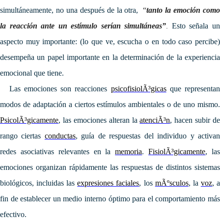
simultáneamente, no una después de la otra,
“
tanto la emoción com
la reacción ante un estímulo serían simultáneas”
Esto señala u
.
aspecto muy importante: (lo que ve, escucha o en todo caso percibe)
desempeña un papel importante en la determinación de la experiencia
emocional que tiene.
Las emociones son reacciones
psicofisiolÃ³gicas
que representan
modos de adaptación a ciertos estímulos ambientales o de uno mismo.
PsicolÃ³gicamente
, las emociones alteran la
atenciÃ³n
, hacen subir de
rango ciertas
conductas
, guía de respuestas del individuo y activa
redes asociativas relevantes en la
memoria
.
FisiolÃ³gicamente
, la
emociones organizan rápidamente las respuestas de distintos sistemas
biológicos, incluidas las
expresiones faciales
, los
mÃºsculos
, la
voz
, 
fin de establecer un medio interno óptimo para el comportamiento más
efectivo.