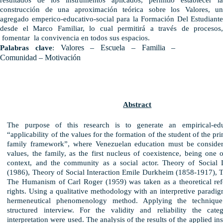
resultados de los instrumentos aplicados, permitió establecer la
construcción de una aproximación teórica sobre los Valores, un
agregado emperico-educativo-social
para la Formación Del Estudiante
desde el Marco Familiar, lo cual permitirá a través de procesos,
fomentar la convivencia en todos sus espacios.
Valores – Escuela – Familia –
Palabras clave
:
Comunidad – Motivación
Abstract
The purpose of this research is to generate an empirical-edu
“applicability of the values ​​for the formation of the student of the p
family framework”, where Venezuelan education must be considere
values, the family, as the first nucleus of coexistence, being one 
context, and the community as a social actor. Theory of Social
(1986), Theory of Social Interaction Emile Durkheim (1858-1917), T
The Humanism of Carl Roger (1959) was taken as a theoretical ref
rights. Using a qualitative methodology with an interpretive paradig
hermeneutical phenomenology method. Applying the technique
structured interview. For the validity and reliability the categ
interpretation were used. The analysis of the results of the applied in