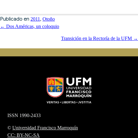
Publicado en
,
2011
Otoño
Posts
← Dos Américas, un coloquio
navigation
Transición en la Rectoría de la UFM →
ISSN 1990-2433
©
Universidad Francisco Marroquín
CC: BY-NC-SA